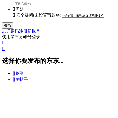

问题

安全提问(未设置请忽略)
登录
忘记密码
注册新帐号
使用第三方帐号登录


选择你要发布的东东...

签到

发帖子