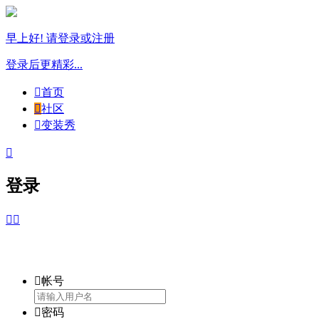
早上好! 请登录或注册
登录后更精彩...

首页

社区

变装秀

登录



帐号

密码