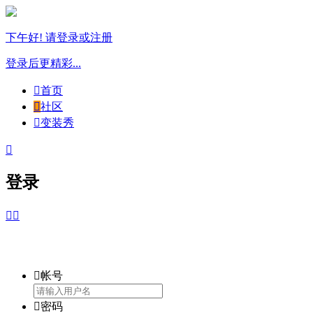
下午好! 请登录或注册
登录后更精彩...

首页

社区

变装秀

登录



帐号

密码