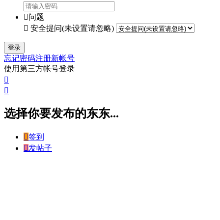

问题

安全提问(未设置请忽略)
登录
忘记密码
注册新帐号
使用第三方帐号登录


选择你要发布的东东...

签到

发帖子