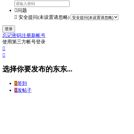

问题

安全提问(未设置请忽略)
登录
忘记密码
注册新帐号
使用第三方帐号登录


选择你要发布的东东...

签到

发帖子