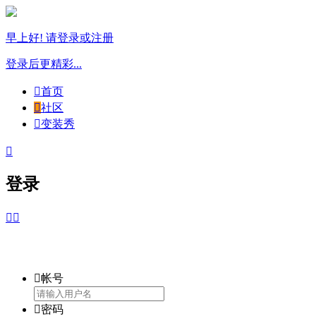
早上好! 请登录或注册
登录后更精彩...

首页

社区

变装秀

登录



帐号

密码