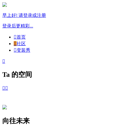
早上好! 请登录或注册
登录后更精彩...

首页

社区

变装秀

Ta 的空间


向往未来