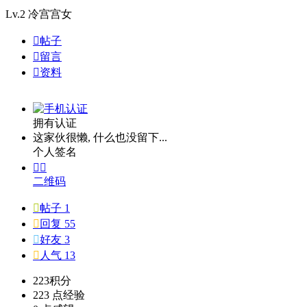
Lv.2
冷宫宫女

帖子

留言

资料
拥有认证
这家伙很懒, 什么也没留下...
个人签名


二维码

帖子 1

回复 55

好友 3

人气 13
223
积分
223 点
经验