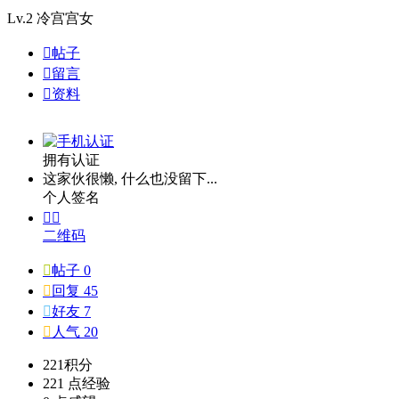
Lv.2
冷宫宫女

帖子

留言

资料
拥有认证
这家伙很懒, 什么也没留下...
个人签名


二维码

帖子 0

回复 45

好友 7

人气 20
221
积分
221 点
经验