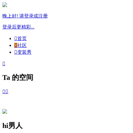
晚上好! 请登录或注册
登录后更精彩...

首页

社区

变装秀

Ta 的空间


hi男人